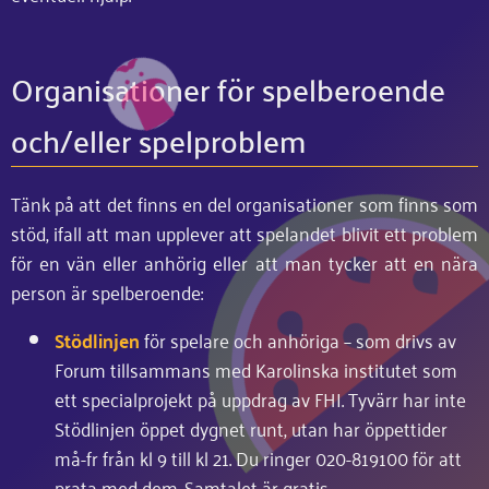
Organisationer för spelberoende
och/eller spelproblem
Tänk på att det finns en del organisationer som finns som
stöd, ifall att man upplever att spelandet blivit ett problem
för en vän eller anhörig eller att man tycker att en nära
person är spelberoende:
Stödlinjen
för spelare och anhöriga – som drivs av
Forum tillsammans med Karolinska institutet som
ett specialprojekt på uppdrag av FHI. Tyvärr har inte
Stödlinjen öppet dygnet runt, utan har öppettider
må-fr från kl 9 till kl 21. Du ringer 020-819100 för att
prata med dem. Samtalet är gratis.