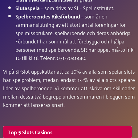
Slutaspela
– som drivs av SI – Spelinstitutet.
Spelberoendes Riksförbund
– som är en
sammanslutning av ett stort antal föreningar för
spelmissbrukare, spelberoende och deras anhöriga.
Förbundet har som mål att förebygga och hjälpa
personer med spelberoende. SR har öppet må-to fr kl
10 till kl 16. Telenr: 031-7041440.
Vi på SirSlot uppskattar att ca 10% av alla som spelar slots
har spelproblem, medan endast 1-2% av alla slots spelare
lider av spelberoende. Vi kommer att skriva om skillnader
mellan dessa två begrepp under sommaren i bloggen som
kommer att lanseras snart.
Top 5 Slots Casinos