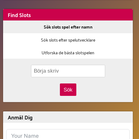
Find Slots
Sök slots spel efter namn
Sök slots efter spelutvecklare
Utforska de bästa slotspelen
Sök
Anmäl Dig