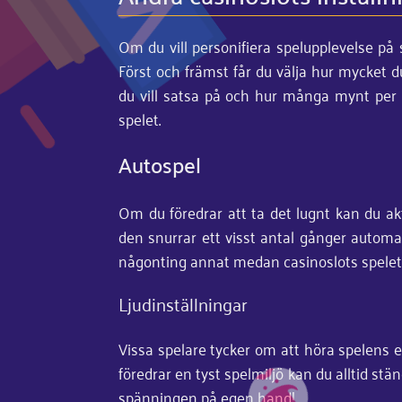
Om du vill personifiera spelupplevelse på s
Först och främst får du välja hur mycket 
du vill satsa på och hur många mynt per 
spelet.
Autospel
Om du föredrar att ta det lugnt kan du a
den snurrar ett visst antal gånger automat
någonting annat medan casinoslots spelet s
Ljudinställningar
Vissa spelare tycker om att höra spelens 
föredrar en tyst spelmiljö kan du alltid stän
spänningen på egen hand!