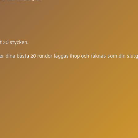
t 20 stycken.
dina bästa 20 rundor läggas ihop och räknas som din slutgi