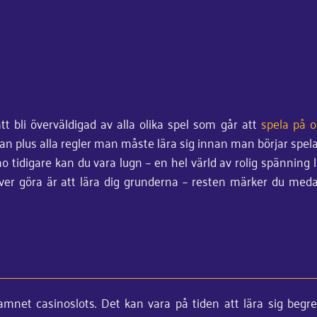
tt bli överväldigad av alla olika spel som går att
spela på o
llan plus alla regler man måste lära sig innan man börjar spel
o tidigare kan du vara lugn – en hel värld av rolig spänning l
över göra är att lära dig grunderna – resten märker du med
mnet casinoslots. Det kan vara på tiden att lära sig begre