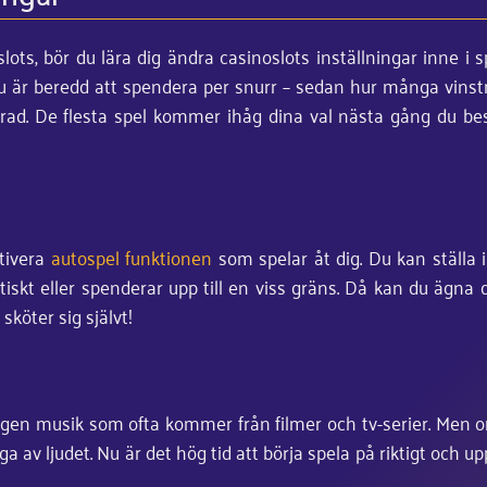
lots, bör du lära dig ändra casinoslots inställningar inne i sp
du är beredd att spendera per snurr – sedan hur många vinst
rad. De flesta spel kommer ihåg dina val nästa gång du be
ktivera
autospel funktionen
som spelar åt dig. Du kan ställa i
iskt eller spenderar upp till en viss gräns. Då kan du ägna d
köter sig självt!
egen musik som ofta kommer från filmer och tv-serier. Men 
ga av ljudet. Nu är det hög tid att börja spela på riktigt och u