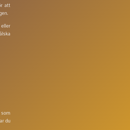
r att
gen.
eller
älska
e som
ar du