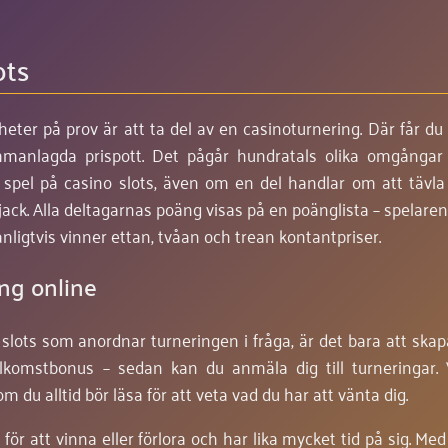
ots
ter på prov är att ta del av en casinoturnering. Där får du 
manlagda prispott. Det pågår hundratals olika omgånga
er spel på casino slots, även om en del handlar om att tävl
jack. Alla deltagarnas poäng visas på en poänglista – spelare
anligtvis vinner ettan, tvåan och trean kontantpriser.
ing online
lots som anordnar turneringen i fråga, är det bara att skapa
komstbonus – sedan kan du anmäla dig till turneringar. 
m du alltid bör läsa för att veta vad du har att vänta dig.
r att vinna eller förlora och har lika mycket tid på sig. Med 