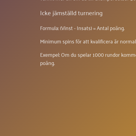
Icke jämställd turnering
Formula: (Vinst - Insats) = Antal poäng.
Minimum spins för att kvalificera är normal
Exempel: Om du spelar 1000 rundor kommer 
poäng.