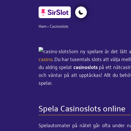
Hem
»
Casinoslots
Som ny spelare är det lätt a
casino
. Du har tusentals slots att välja me
du aldrig spelat
casinoslots
på ett nätcasin
och väntar på att upptäckas! Allt du beh
spelar.
Spela Casinoslots online
Spelautomater på nätet går ofta under na