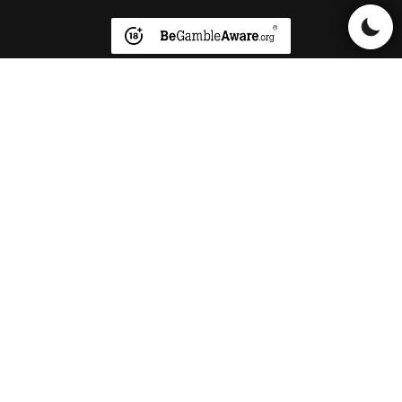
CONTACT
FREISPIELE OHNE EINZAHLUNG BEI SIRSLOT
HOME - DE
ONLINE CASINO BONUS OHNE EINZAHLUNG VON DEN
BESTEN ANBIETERN DEUTSCHLANDS!
PRIVACY POLICY
SPIELAUTOMATEN TRICKS – TIPPS UND STRATEGIEN FÜRS
ABENTEUER ONLINE CASINO