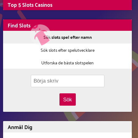
Top 5 Slots Casinos
Find Slots
Sök slots spel efter namn
Sök slots efter spelutvecklare
Utforska de bästa slotspelen
Sök
Anmäl Dig