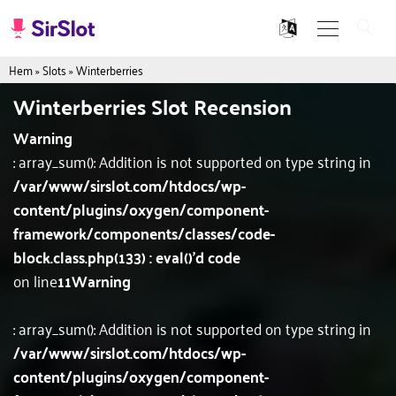
Hem
»
Slots
»
Winterberries
Winterberries Slot Recension
Warning
: array_sum(): Addition is not supported on type string in
/var/www/sirslot.com/htdocs/wp-
content/plugins/oxygen/component-
framework/components/classes/code-
block.class.php(133) : eval()'d code
on line
11
Warning
: array_sum(): Addition is not supported on type string in
/var/www/sirslot.com/htdocs/wp-
content/plugins/oxygen/component-