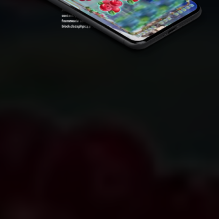
Warning
: Attempt to read property "ID" on null in
/var/www/sirslot.com/htdocs/wp-
content/plugins/oxygen/component-
framework/components/classes/code-
block.class.php(133) : eval()'d code
on line
7