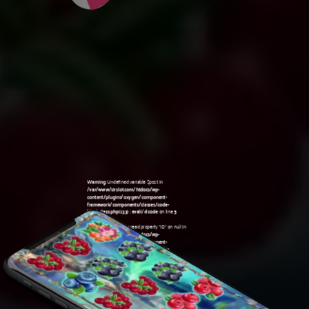
Warning
: Undefined variable $post in
/var/www/sirslot.com/htdocs/wp-
content/plugins/oxygen/component-
framework/components/classes/code-
block.class.php(133) : eval()'d code
on line
5
Warning
: Attempt to read property "ID" on null in
/var/www/sirslot.com/htdocs/wp-
content/plugins/oxygen/component-
framework/components/classes/code-
06:36 pm
block.class.php(133) : eval()'d code
on line
5
Warning
: Undefined variable $post in
/var/www/sirslot.com/htdocs/wp-
content/plugins/oxygen/component-
framework/components/classes/code-
block.class.php(133) : eval()'d code
on line
7