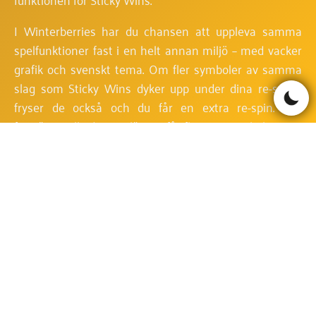
I Winterberries har du chansen att uppleva samma
spelfunktioner fast i en helt annan miljö – med vacker
grafik och svenskt tema. Om fler symboler av samma
slag som Sticky Wins dyker upp under dina re-spins,
fryser de också och du får en extra re-spin. Det
fortsätter tills du inte längre får fler nya symboler som
fryser. Notera att frysta symboler inte betalar ut några
vinster förrän den allra sista snurren i re-spinsläge. Alla
andra symbolkombinationer betalar ut myntvinster
under alla re-spins.
Om alla symboler på två eller fler kolumner är av
samma sort, slutvinsten på de frusna symbolerna
multipliceras. Multiplikatorn är lika med antalet fyllda
kolumner i följd, från vänster räknat.