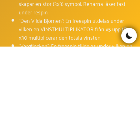
skapar en stor (3x3) symbol. Renarna låser fast
under respin.
"Den Vilda Björnen": En freespin utdelas under
vilken en VINSTMULTIPLIKATOR från x5 upp till
x30 multiplicerar den totala vinsten.
"Vargflocken": En freespin tilldelas under vilken en
stor 2x2 vargsymbol dyker upp. Du får en respin
om ytterligare vargsymboler dyker upp.
Vargsymboler är WILD och fastnar på sina
positioner under resten av bonusspelet.
"Ugglans Ögon": En freespin tilldelas under vilken
två stora 2x2 ugglesymboler dyker upp. Du får
respins med låsta ugglesymboler tills du får minst
en vinstkombination.
"Utforska Vildmarken": Ett rutnät med 20 brickor
dyker upp på skärmen. Välj brickor en efter en för
att vända fram mystiska priser. Du kan vinna