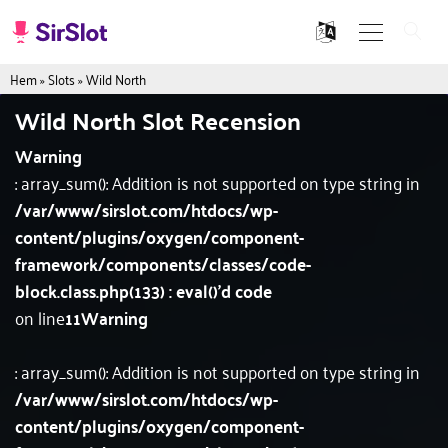
Hem
»
Slots
»
Wild North
Wild North Slot Recension
Warning
: array_sum(): Addition is not supported on type string in
/var/www/sirslot.com/htdocs/wp-
content/plugins/oxygen/component-
framework/components/classes/code-
block.class.php(133) : eval()'d code
on line
11
Warning
: array_sum(): Addition is not supported on type string in
/var/www/sirslot.com/htdocs/wp-
content/plugins/oxygen/component-