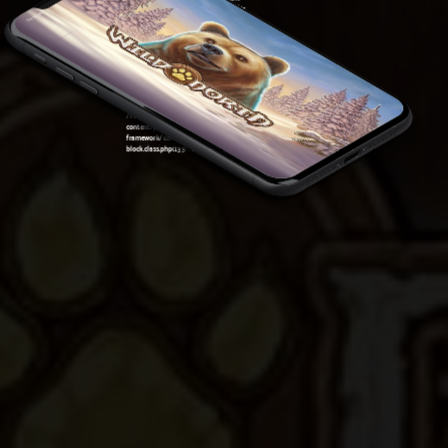
framework/components/classes/code-
09:39 am
block.class.php(133) : eval()'d code
on line
5
Warning
: Undefined variable $post in
/var/www/sirslot.com/htdocs/wp-
content/plugins/oxygen/component-
framework/components/classes/code-
block.class.php(133) : eval()'d code
on line
7
Warning
: Attempt to read property "ID" on null in
/var/www/sirslot.com/htdocs/wp-
content/plugins/oxygen/component-
framework/components/classes/code-
block.class.php(133) : eval()'d code
on line
7