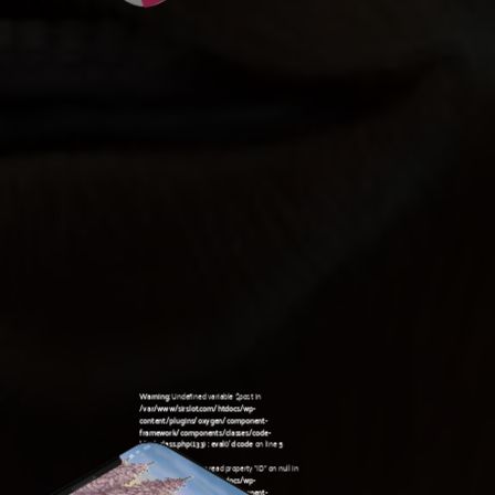
Warning
: Undefined variable $post in
/var/www/sirslot.com/htdocs/wp-
content/plugins/oxygen/component-
framework/components/classes/code-
block.class.php(133) : eval()'d code
on line
5
Warning
: Attempt to read property "ID" on null in
/var/www/sirslot.com/htdocs/wp-
content/plugins/oxygen/component-