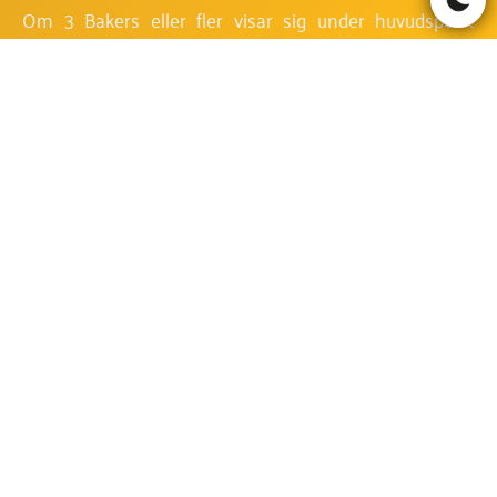
Om 3 Bakers eller fler visar sig under huvudspelet
belönas du med 10 Gratisspel med Extra Wilds och en
slumpmässig multiplikator.
Extra Wilds kan gälla för alla symboler förutom Wild,
Baker och Bonus under Gratisspelrundan. När den
deltar i en vinstkombination under Gratisspel Extra
Wilds belönas du med en slumpmässig multiplikator på
x2, x3, eller x5 vilken multiplicerar vinsterna från aktuell
snurr, om några sådana finns. Oavsett antalet Extra
Wilds på en och samma vinstrad, gäller denna
multiplikator endast en gång och bara för vinstraden
från vilken Extra Wilds har deltagit i.
Notera:
För att Extra Wilds ska byta ut en symbol
annan än de ovan nämnda, behöver den symbolen visa
sig på samma aktiva vinstrad som Extra WIlds. Till