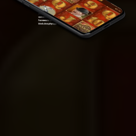
framework/components/classes/code-
block.class.php(133) : eval()'d code
on line
7
Warning
: Attempt to read property "ID" on null in
/var/www/sirslot.com/htdocs/wp-
content/plugins/oxygen/component-
framework/components/classes/code-
block.class.php(133) : eval()'d code
on line
7