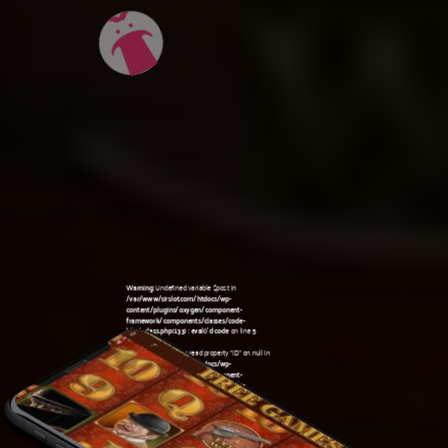
Warning
: Undefined variable $post in
/var/www/sirslot.com/htdocs/wp-
content/plugins/oxygen/component-
framework/components/classes/code-
block.class.php(133) : eval()'d code
on line
5
Warning
: Attempt to read property "ID" on null in
/var/www/sirslot.com/htdocs/wp-
content/plugins/oxygen/component-
framework/components/classes/code-
10:42 pm
block.class.php(133) : eval()'d code
on line
5
Warning
: Undefined variable $post in
/var/www/sirslot.com/htdocs/wp-
content/plugins/oxygen/component-