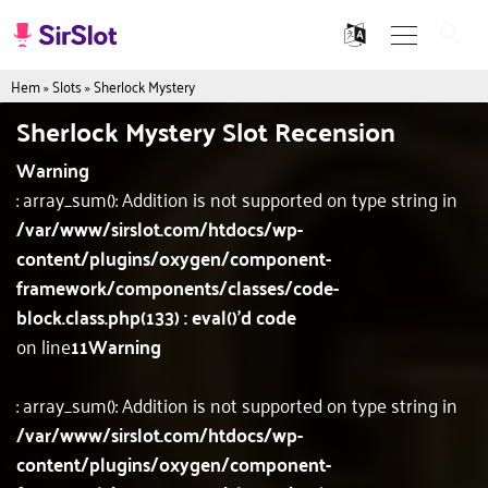
Hem
»
Slots
»
Sherlock Mystery
Sherlock Mystery Slot Recension
Warning
: array_sum(): Addition is not supported on type string in
/var/www/sirslot.com/htdocs/wp-
content/plugins/oxygen/component-
framework/components/classes/code-
block.class.php(133) : eval()'d code
on line
11
Warning
: array_sum(): Addition is not supported on type string in
/var/www/sirslot.com/htdocs/wp-
content/plugins/oxygen/component-