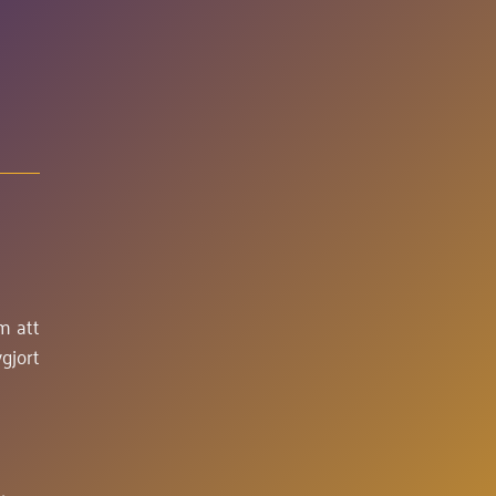
m att
gjort