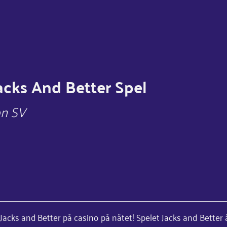
acks And Better Spel
on SV
acks and Better på casino på nätet! Spelet Jacks and Better ä