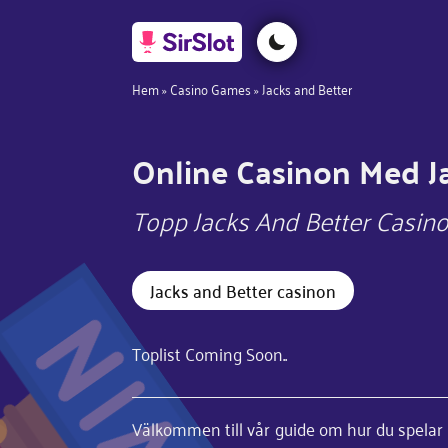
Hem
»
Casino Games
»
Jacks and Better
Online Casinon Med J
Topp Jacks And Better Casin
Jacks and Better casinon
Toplist Coming Soon..
Välkommen till vår guide om hur du spelar J