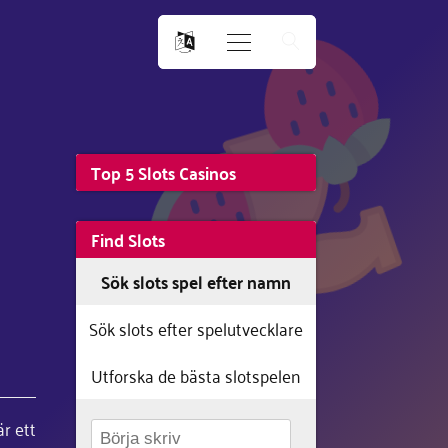
Top 5 Slots Casinos
Find Slots
Sök slots spel efter namn
Sök slots efter spelutvecklare
Utforska de bästa slotspelen
r ett