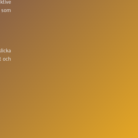
ktive
s som
klicka
t och