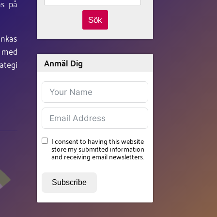
as på
Sök
ankas
s med
Anmäl Dig
ategi
I consent to having this website
store my submitted information
and receiving email newsletters.
Subscribe