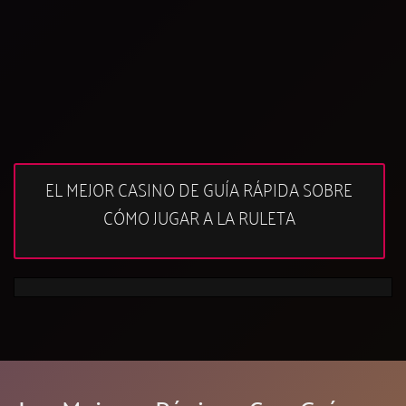
EL MEJOR CASINO DE GUÍA RÁPIDA SOBRE
CÓMO JUGAR A LA RULETA