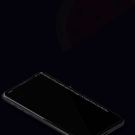
Warning
: Undefined variable $post in
/var/www/sirslot.com/htdocs/wp-
02:21 pm
content/plugins/oxygen/component-
framework/components/classes/code-
block.class.php(133) : eval()'d code
on line
5
Warning
: Attempt to read property "ID" on null in
/var/www/sirslot.com/htdocs/wp-
content/plugins/oxygen/component-
framework/components/classes/code-
block.class.php(133) : eval()'d code
on line
5