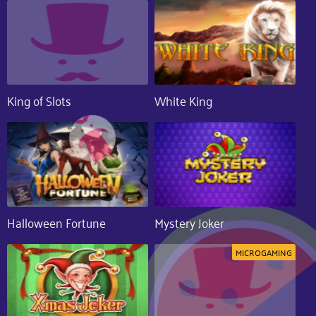
VOLATILIDAD
Adjusted
High
Low
King of Slots
White King
Low-Medium
Medium
Ver 1 más
Halloween Fortune
Mystery Joker
MICROGAMING