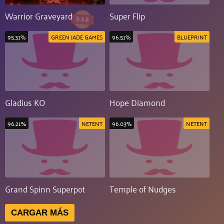
Wilds pegajosos
Warrior Graveyard
Super Flip
Ver 34 más
95.31%
GREEN JADE GAMES
96.51%
BLUEPRINT
Gladius KO
Hope Diamond
96.21%
NETENT
96.03%
NETENT
FORMAS/LÍNEAS
Grand Spinn Superpot
Temple of Nudges
0 — 262,144
CARGAR MÁS