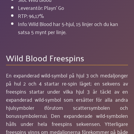
Leverantör: Playn' Go
RTP: 96,17%
Info: Wild Blood har 5-hjul, 15 linjer och du kan
satsa 5 mynt per linje.
Wild Blood Freespins
En expanderad wild-symbol på hjul 3 och medaljonger
på hul 2 och 4 startar re-spin läget; en sekvens av
freespins startar under vilka hjul 3 är täckt av en
expanderad wild-symbol som ersätter för alla andra
hjulsymboler (förutom scattersymbolen och
bonussymbolerna). Den expanderade wild-symbolen
hålls under hela freespins sekvensen. Ytterligare
freespins vinns om medaljonerna förekommer på både