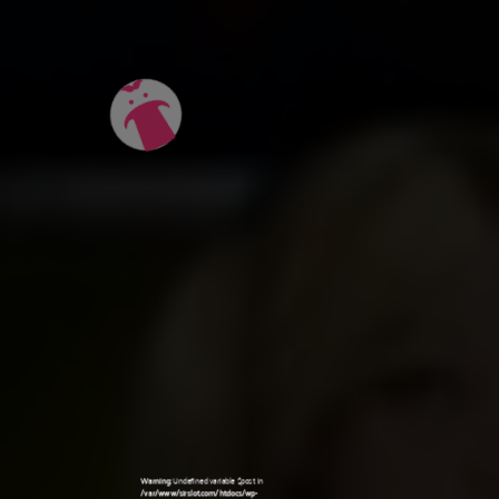
Warning
: Undefined variable $post in
/var/www/sirslot.com/htdocs/wp-