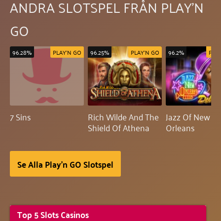
ANDRA SLOTSPEL FRÅN PLAY'N
GO
96.28%
PLAY'N GO
96.25%
PLAY'N GO
96.2%
PLA
7 Sins
Rich Wilde And The
Jazz Of New
Shield Of Athena
Orleans
Se Alla Play'n GO Slotspel
Top 5 Slots Casinos