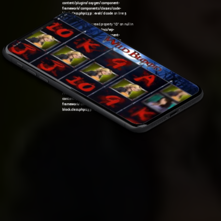
content/plugins/oxygen/component-
framework/components/classes/code-
block.class.php(133) : eval()'d code
on line
5
Warning
: Attempt to read property "ID" on null in
/var/www/sirslot.com/htdocs/wp-
content/plugins/oxygen/component-
framework/components/classes/code-
06:24 am
block.class.php(133) : eval()'d code
on line
5
Warning
: Undefined variable $post in
/var/www/sirslot.com/htdocs/wp-
content/plugins/oxygen/component-
framework/components/classes/code-
block.class.php(133) : eval()'d code
on line
7
Warning
: Attempt to read property "ID" on null in
/var/www/sirslot.com/htdocs/wp-
content/plugins/oxygen/component-
framework/components/classes/code-
block.class.php(133) : eval()'d code
on line
7