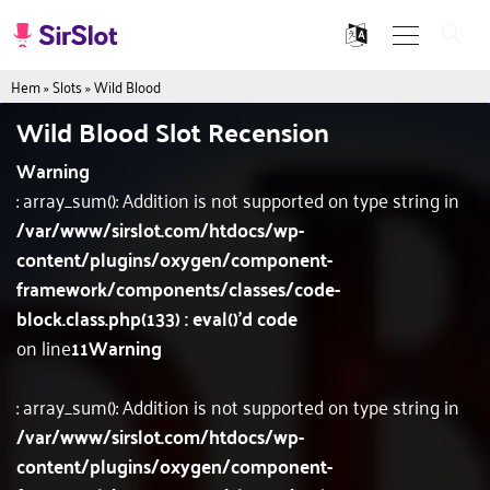
Hem
»
Slots
»
Wild Blood
Wild Blood Slot Recension
Warning
: array_sum(): Addition is not supported on type string in
/var/www/sirslot.com/htdocs/wp-
content/plugins/oxygen/component-
framework/components/classes/code-
block.class.php(133) : eval()'d code
on line
11
Warning
: array_sum(): Addition is not supported on type string in
/var/www/sirslot.com/htdocs/wp-
content/plugins/oxygen/component-