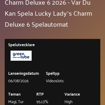
Charm Deluxe 6 2026 - Var Du
Kan Spela Lucky Ladyʼs Charm
Deluxe 6 Spelautomat
Spelutvecklare
Lanseringsdatum
Speltyp
06/08/2026
Videoslots
Teman
RTP
Variance
Magi
,
Tur
95.13%
High