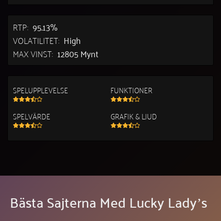
RTP:
95.13%
VOLATILITET:
High
MAX VINST:
12805 Mynt
SPELUPPLEVELSE
FUNKTIONER
SPELVÄRDE
GRAFIK & LJUD
Bästa Sajterna Med Lucky Ladyʼs