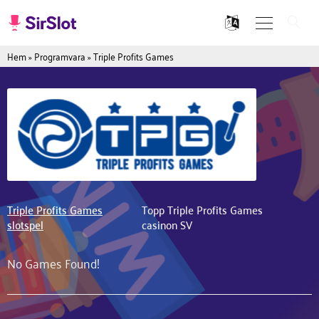
Hem
»
Programvara
»
Triple Profits Games
Triple Profits Games
Topp Triple Profits Games
slotspel
casinon SV
No Games Found!