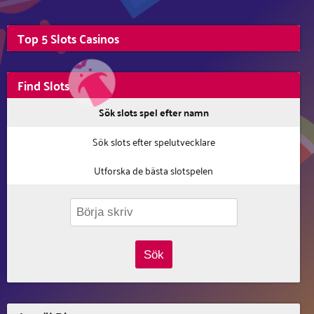
Top 5 Slots Casinos
Find Slots
Sök slots spel efter namn
Sök slots efter spelutvecklare
Utforska de bästa slotspelen
Sök