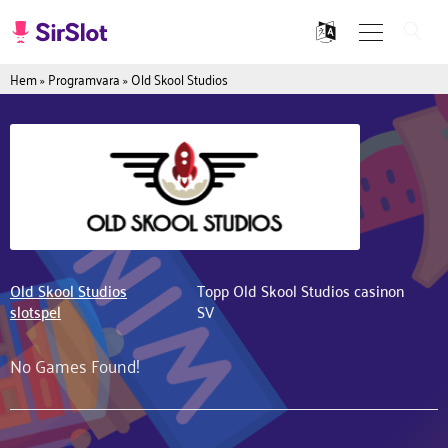
Hem
»
Programvara
»
Old Skool Studios
Old Skool Studios
Topp Old Skool Studios casinon
slotspel
SV
No Games Found!