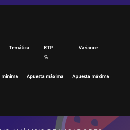
o
Temática
RTP
Variance
%
a mínima
Apuesta máxima
Apuesta máxima