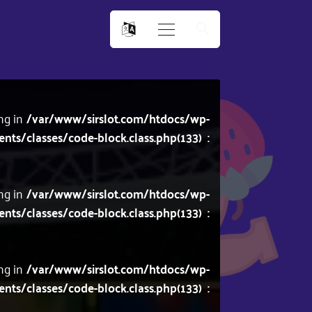
ing in
/var/www/sirslot.com/htdocs/wp-
/classes/code-block.class.php(133) :
ing in
/var/www/sirslot.com/htdocs/wp-
/classes/code-block.class.php(133) :
ing in
/var/www/sirslot.com/htdocs/wp-
/classes/code-block.class.php(133) :