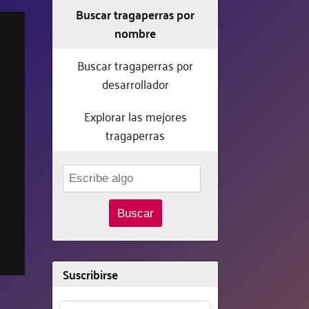
Buscar tragaperras por
nombre
Buscar tragaperras por
desarrollador
Explorar las mejores
tragaperras
Buscar
Suscribirse