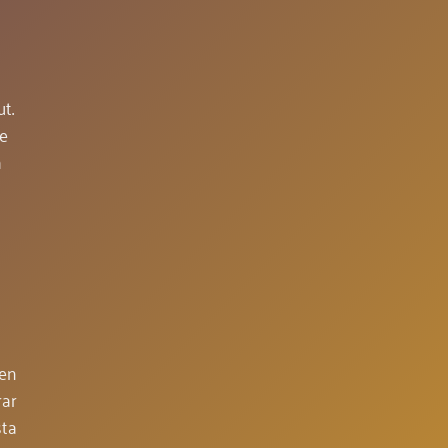
t.
de
á
 en
rar
sta