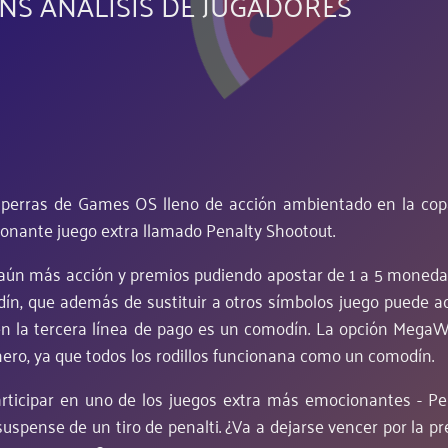
NS ANÁLISIS DE JUGADORES
aperras de Games OS lleno de acción ambientado en la cop
onante juego extra llamado Penalty Shootout.
 aún más acción y premios pudiendo apostar de 1 a 5 moneda
dín, que además de sustituir a otros símbolos juego puede ac
n la tercera línea de pago es un comodín. La opción MegaWi
ero, ya que todos los rodillos funcionana como un comodín.
rticipar en uno de los juegos extra más emocionantes - Pe
uspense de un tiro de penalti. ¿Va a dejarse vencer por la pr