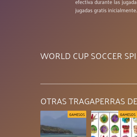
efectiva durante las jugad
jugadas gratis inicialmente.
WORLD CUP SOCCER SPI
OTRAS TRAGAPERRAS D
GAMESOS
GAMESOS