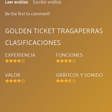
Leer análisis
Escribir análisis
Be the first to comment!
GOLDEN TICKET TRAGAPERRAS
CLASIFICACIONES
EXPERIENCIA
FUNCIONES
VALOR
GRÁFICOS Y SONIDO