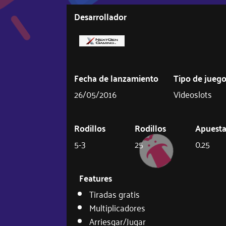
Desarrollador
Fecha de lanzamiento
Tipo de jueg
26/05/2016
Videoslots
Rodillos
Rodillos
Apuest
5-3
25
0.25
Features
Tiradas gratis
Multiplicadores
Arriesgar/Jugar