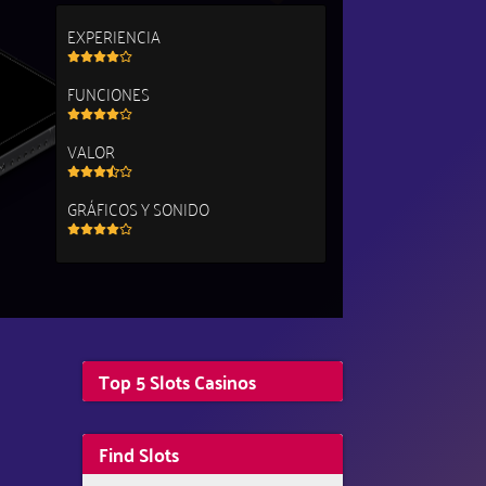
EXPERIENCIA
FUNCIONES
VALOR
GRÁFICOS Y SONIDO
Top 5 Slots Casinos
Find Slots