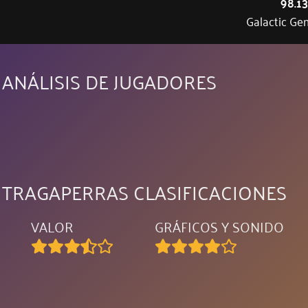
98.1
Galactic Ge
ANÁLISIS DE JUGADORES
 TRAGAPERRAS CLASIFICACIONES
VALOR
GRÁFICOS Y SONIDO