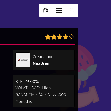
Creada por
NextGen
RTP:
95.00%
VOLATILIDAD:
High
GANANCIA MÁXIMA:
225000
Monedas