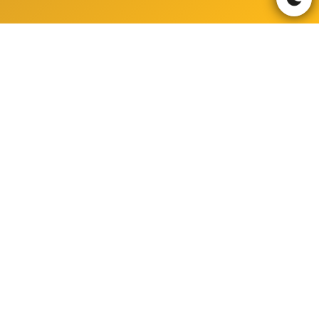
DANGER HIGH VOLTAGE
PREGUNTAS FRECUENTES
¿CUÁL ES EL RTP DE DANGER HIGH
VOLTAGE?
El RTP de Danger High Voltage es del 95.67%.
OTRAS TRAGAPERRAS DE BIG
TIME GAMING