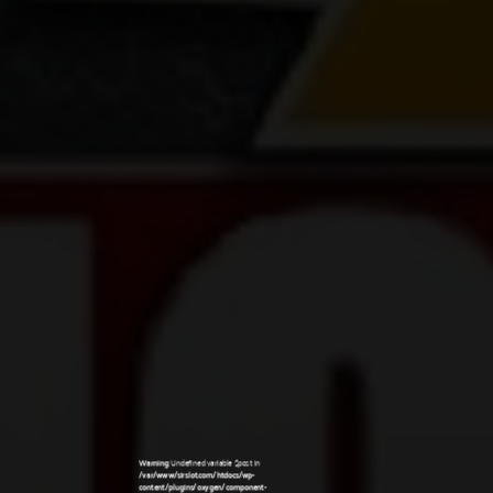
Warning
: Undefined variable $post in
/var/www/sirslot.com/htdocs/wp-
content/plugins/oxygen/component-