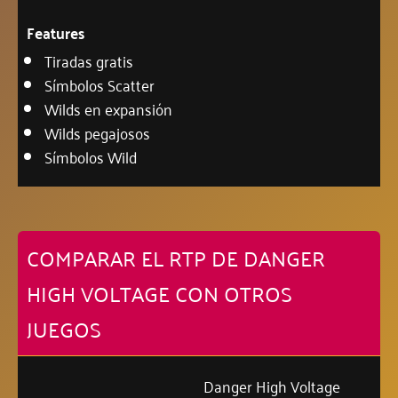
Features
Tiradas gratis
Símbolos Scatter
Wilds en expansión
Wilds pegajosos
Símbolos Wild
COMPARAR EL RTP DE DANGER
HIGH VOLTAGE CON OTROS
JUEGOS
Danger High Voltage