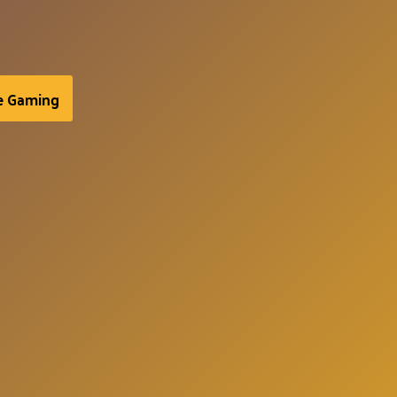
me Gaming