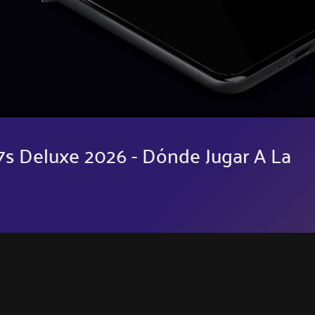
7s Deluxe 2026 - Dónde Jugar A La