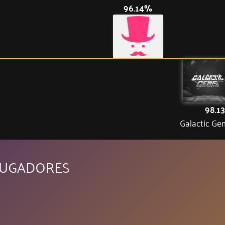
96.14%
98.1
Galactic Ge
 JUGADORES