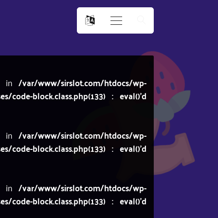
ng in
/var/www/sirslot.com/htdocs/wp-
/code-block.class.php(133) : eval()'d
ng in
/var/www/sirslot.com/htdocs/wp-
/code-block.class.php(133) : eval()'d
ng in
/var/www/sirslot.com/htdocs/wp-
/code-block.class.php(133) : eval()'d