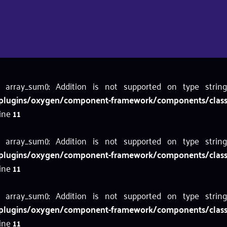
: array_sum(): Addition is not supported on type stri
plugins/oxygen/component-framework/components/classes
line
11
: array_sum(): Addition is not supported on type stri
plugins/oxygen/component-framework/components/classes
line
11
: array_sum(): Addition is not supported on type stri
plugins/oxygen/component-framework/components/classes
line
11