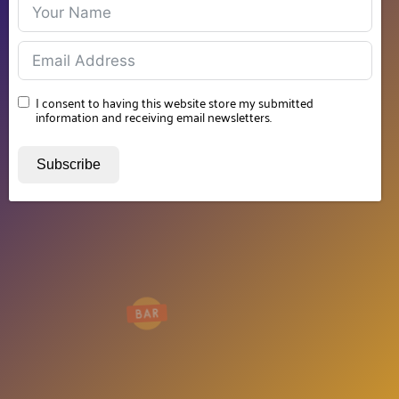
I consent to having this website store my submitted
information and receiving email newsletters.
Subscribe