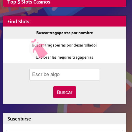
Top 5 Slots Casinos
Find Slots
Buscar tragaperras por nombre
Buscar tragaperras por desarrollador
Explorar las mejores tragaperras
Buscar
Suscribirse