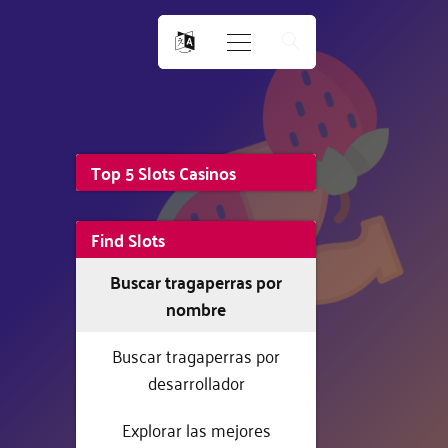
Top 5 Slots Casinos
Find Slots
Buscar tragaperras por
nombre
Buscar tragaperras por
desarrollador
Explorar las mejores