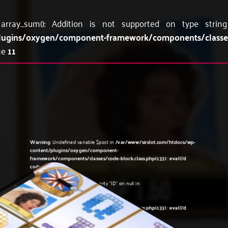
 array_sum(): Addition is not supported on type stri
lugins/oxygen/component-framework/components/classes/
ne
11
Warning
: Undefined variable $post in
/var/www/sirslot.com/htdocs/wp-
content/plugins/oxygen/component-
framework/components/classes/code-block.class.php(133) : eval()'d
code
on line
5
Warning
: Attempt to read property "ID" on null in
/var/www/sirslot.com/htdocs/wp-
content/plugins/oxygen/component-
framework/components/classes/code-block.class.php(133) : eval()'d
code
on line
5