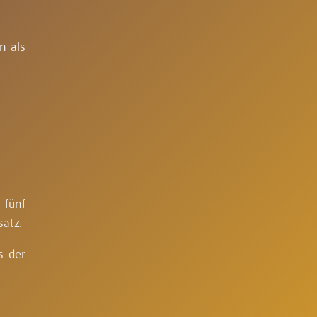
n als
 fünf
atz.
s der