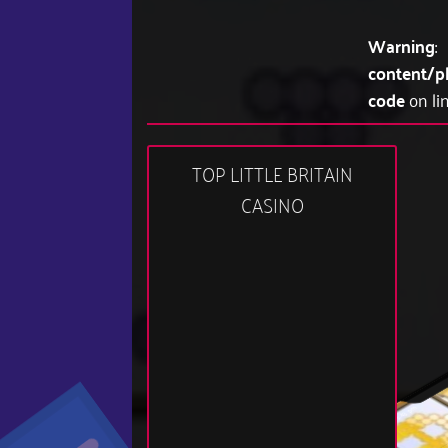
Warning
:
content/p
code
on li
TOP LITTLE BRITAIN
CASINO
03:43 pm