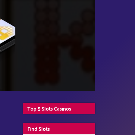
Top 5 Slots Casinos
Find Slots