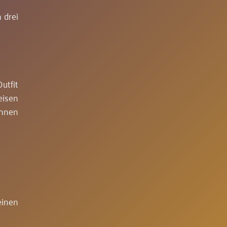
 drei
utfit
eisen
önnen
einen