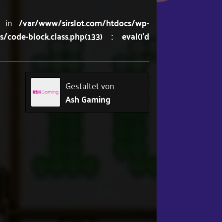
ng in
/var/www/sirslot.com/htdocs/wp-
code-block.class.php(133) : eval()'d
Gestaltet von
Ash Gaming