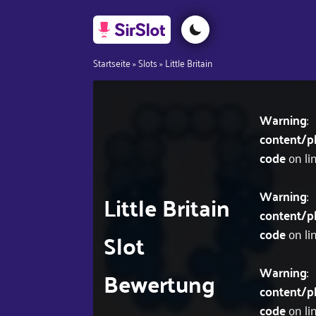
Startseite
»
Slots
»
Little Britain
Warning
:
content/p
code
on li
Warning
:
Little Britain
content/p
code
on li
Slot
Warning
:
Bewertung
content/p
code
on li