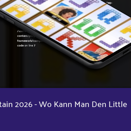
Warning
: Undefined variable $post in
/var/www/sirslot.com/htdocs/wp-
content/plugins/oxygen/component-
framework/components/classes/code-block.class.php(133) : eval()'d
code
on line
7
Warning
: Attempt to read property "ID" on null in
/var/www/sirslot.com/htdocs/wp-
content/plugins/oxygen/component-
framework/components/classes/code-block.class.php(133) : eval()'d
code
on line
7
ritain 2026 - Wo Kann Man Den Little