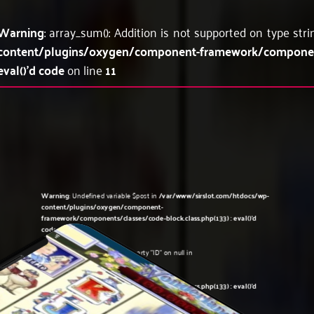
Warning
: array_sum(): Addition is not supported on type str
content/plugins/oxygen/component-framework/components
eval()'d code
on line
11
Warning
: Undefined variable $post in
/var/www/sirslot.com/htdocs/wp-
content/plugins/oxygen/component-
framework/components/classes/code-block.class.php(133) : eval()'d
code
on line
5
Warning
: Attempt to read property "ID" on null in
/var/www/sirslot.com/htdocs/wp-
content/plugins/oxygen/component-
framework/components/classes/code-block.class.php(133) : eval()'d
code
on line
5