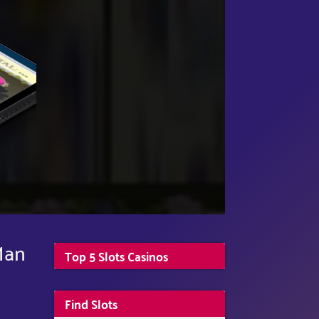
Man
Top 5 Slots Casinos
Find Slots