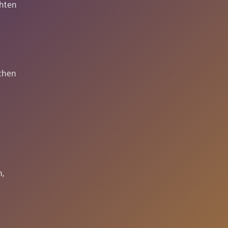
chten
ichen
,