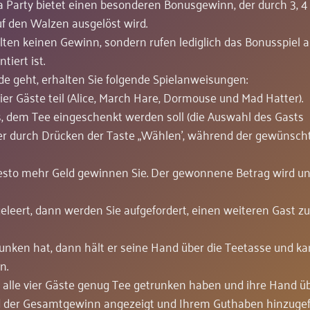
a Party bietet einen besonderen Bonusgewinn, der durch 3, 4
f den Walzen ausgelöst wird.
en keinen Gewinn, sondern rufen lediglich das Bonusspiel au
iert ist.
de geht, erhalten Sie folgende Spielanweisungen:
er Gäste teil (Alice, March Hare, Dormouse und Mad Hatter).
, dem Tee eingeschenkt werden soll (die Auswahl des Gasts
der durch Drücken der Taste „Wählen', während der gewünsch
, desto mehr Geld gewinnen Sie. Der gewonnene Betrag wird un
eleert, dann werden Sie aufgefordert, einen weiteren Gast zu
nken hat, dann hält er seine Hand über die Teetasse und k
n.
s alle vier Gäste genug Tee getrunken haben und ihre Hand ü
ird der Gesamtgewinn angezeigt und Ihrem Guthaben hinzuge