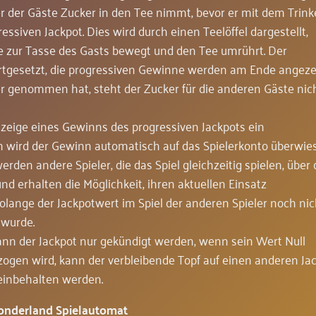
r der Gäste Zucker in den Tee nimmt, bevor er mit dem Trin
ssiven Jackpot. Dies wird durch einen Teelöffel dargestellt,
e zur Tasse des Gasts bewegt und den Tee umrührt. Der
rtgesetzt, die progressiven Gewinne werden am Ende angezei
 genommen hat, steht der Zucker für die anderen Gäste nic
nzeige eines Gewinns des progressiven Jackpots ein
 wird der Gewinn automatisch auf das Spielerkonto überwie
rden andere Spieler, die das Spiel gleichzeitig spielen, über
nd erhalten die Möglichkeit, ihren aktuellen Einsatz
olange der Jackpotwert im Spiel der anderen Spieler noch nic
 wurde.
ann der Jackpot nur gekündigt werden, wenn sein Wert Null
gezogen wird, kann der verbleibende Topf auf einen anderen Ja
einbehalten werden.
onderland Spielautomat