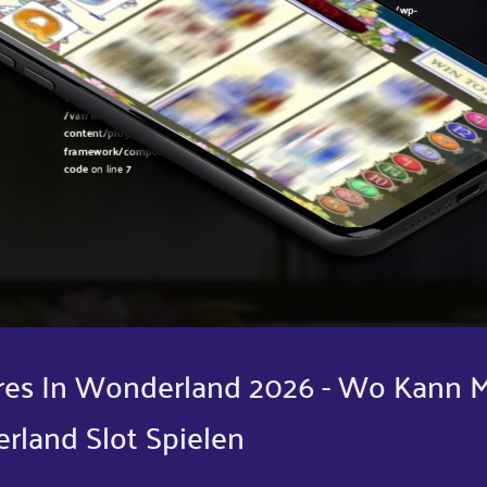
Warning
: Undefined variable $post in
/var/www/sirslot.com/htdocs/wp-
content/plugins/oxygen/component-
framework/components/classes/code-block.class.php(133) : eval()'d
code
on line
7
Warning
: Attempt to read property "ID" on null in
/var/www/sirslot.com/htdocs/wp-
content/plugins/oxygen/component-
framework/components/classes/code-block.class.php(133) : eval()'d
code
on line
7
ures In Wonderland 2026 - Wo Kann 
rland Slot Spielen