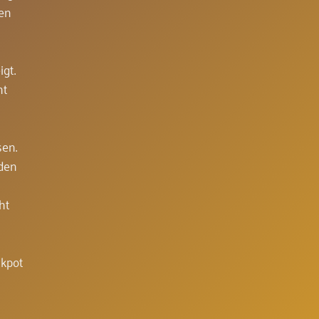
ken
gt.
ht
sen.
 den
ht
ckpot