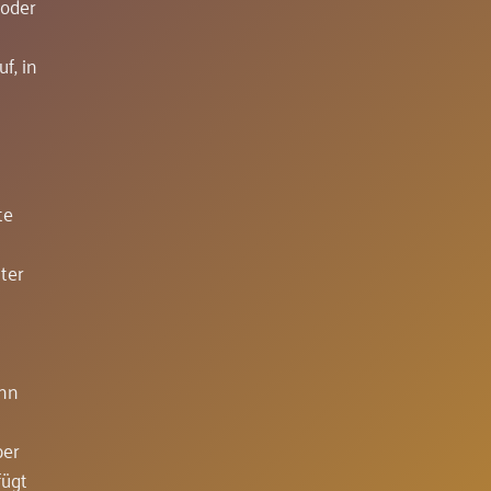
 oder
f, in
te
ter
ann
ber
fügt