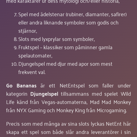
med karaktärer ur dess mytologi och/eller historia,
Spel med ädelstenar (rubiner, diamanter, safirer)
eller andra liknande symboler som godis och
stjärnor,
Slots med lyxprylar som symboler,
Fruktspel – klassiker som påminner gamla
spelautomater,
Djungelspel med djur med apor som mest
frekvent val.
Go Bananas
är ett NetEntspel som faller under
kategorin
Djungelspel
tillsammans med spelet Wild
Life känd från Vegas-automaterna, Mad Mad Monkey
från NYX Gaming och Monkey King från Microgaming.
Precis som med många av sina slots lyckas NetEnt här
skapa ett spel som både slår andra leverantörer i sin