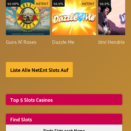
96.98%
NETENT
96.9%
NETENT
96.9%
N
Guns N' Roses
Dazzle Me
Jimi Hendrix
Liste Alle NetEnt Slots Auf
Top 5 Slots Casinos
Find Slots
Finde Slots nach Name