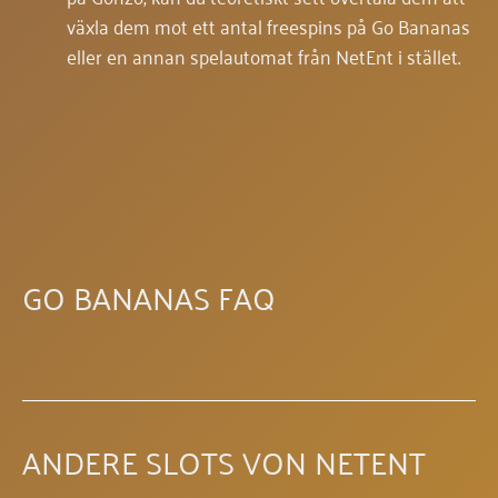
växla dem mot ett antal freespins på Go Bananas
eller en annan spelautomat från NetEnt i stället.
GO BANANAS FAQ
ANDERE SLOTS VON NETENT