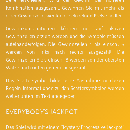
Kombination ausgezahlt. Gewinnen Sie mit mehr als
einer Gewinnzeile, werden die einzelnen Preise addiert.
Gewinnkombinationen können nur auf aktiven
Gewinnzeilen erzielt werden und die Symbole müssen
aufeinanderfolgen. Die Gewinnzeilen 1 bis einschl. 5
werden von links nach rechts ausgezahlt. Die
Gewinnzeilen 6 bis einschl. 8 werden von der obersten
Walze nach unten gehend ausgezahlt.
Das Scattersymbol bildet eine Ausnahme zu diesen
Regeln. Informationen zu den Scattersymbolen werden
weiter unten im Text angegeben.
EVERYBODY'S JACKPOT
Das Spiel wird mit einem "Mystery Progressive Jackpot"