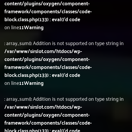
content/plugins/oxygen/component-
framework/components/classes/code-
block.class.php(133) : eval()'d code
on line
11
Warning
: array_sum(): Addition is not supported on type string in
/var/www/sirslot.com/htdocs/wp-
content/plugins/oxygen/component-
framework/components/classes/code-
block.class.php(133) : eval()'d code
on line
11
Warning
: array_sum(): Addition is not supported on type string in
/var/www/sirslot.com/htdocs/wp-
content/plugins/oxygen/component-
framework/components/classes/code-
block.class.php(133) : eval()'d code