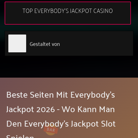
TOP EVERYBODY'S JACKPOT CASINO
Gestaltet von
Beste Seiten Mit Everybody's
Jackpot 2026 - Wo Kann Man
Den Everybody's Jackpot Slot
Spielen