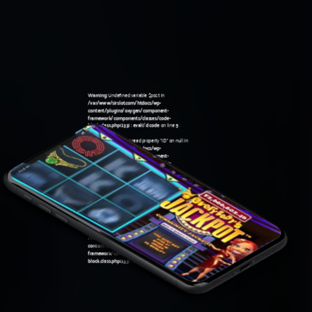
Warning
: Undefined variable $post in
/var/www/sirslot.com/htdocs/wp-
content/plugins/oxygen/component-
framework/components/classes/code-
block.class.php(133) : eval()'d code
on line
5
Warning
: Attempt to read property "ID" on null in
/var/www/sirslot.com/htdocs/wp-
content/plugins/oxygen/component-
framework/components/classes/code-
03:26 am
block.class.php(133) : eval()'d code
on line
5
Warning
: Undefined variable $post in
/var/www/sirslot.com/htdocs/wp-
content/plugins/oxygen/component-
framework/components/classes/code-
block.class.php(133) : eval()'d code
on line
7
Warning
: Attempt to read property "ID" on null in
/var/www/sirslot.com/htdocs/wp-
content/plugins/oxygen/component-
framework/components/classes/code-
block.class.php(133) : eval()'d code
on line
7