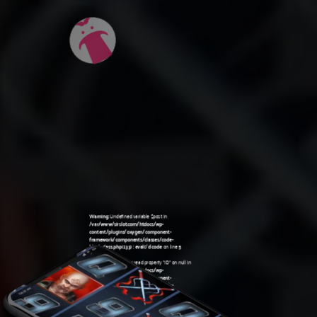
Warning
: Undefined variable $post in
/var/www/sirslot.com/htdocs/wp-
content/plugins/oxygen/component-
framework/components/classes/code-
block.class.php(133) : eval()'d code
on line
5
Warning
: Attempt to read property "ID" on null in
/var/www/sirslot.com/htdocs/wp-
content/plugins/oxygen/component-
framework/components/classes/code-
08:07 am
block.class.php(133) : eval()'d code
on line
5
Warning
: Undefined variable $post in
/var/www/sirslot.com/htdocs/wp-