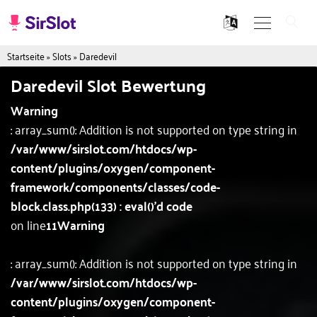
Startseite
»
Slots
»
Daredevil
Daredevil Slot Bewertung
Warning
: array_sum(): Addition is not supported on type string in
/var/www/sirslot.com/htdocs/wp-
content/plugins/oxygen/component-
framework/components/classes/code-
block.class.php(133) : eval()'d code
on line
11
Warning
: array_sum(): Addition is not supported on type string in
/var/www/sirslot.com/htdocs/wp-
content/plugins/oxygen/component-