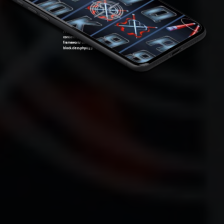
content/plugins/oxygen/component-
framework/components/classes/code-
block.class.php(133) : eval()'d code
on line
7
Warning
: Attempt to read property "ID" on null in
/var/www/sirslot.com/htdocs/wp-
content/plugins/oxygen/component-
framework/components/classes/code-
block.class.php(133) : eval()'d code
on line
7