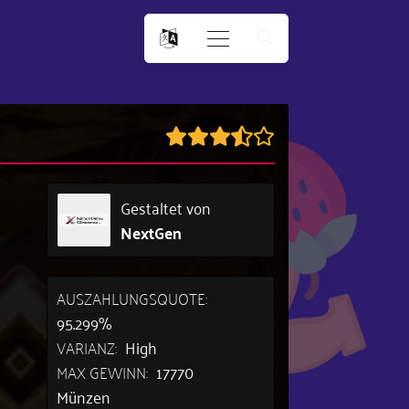
Gestaltet von
NextGen
AUSZAHLUNGSQUOTE:
95.299%
VARIANZ:
High
MAX GEWINN:
17770
Münzen