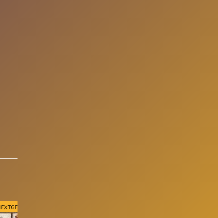
NEXTGEN
NEXTGEN