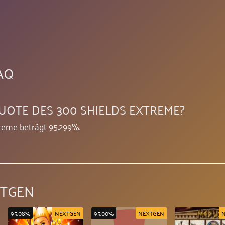
AQ
UOTE DES 300 SHIELDS EXTREME?
reme beträgt 95.299%.
XTGEN
95.08%
NEXTGEN
95.00%
NEXTGEN