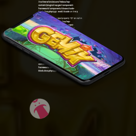
/var/www/sirslot.com/htdocs/wp-
content/plugins/oxygen/component-
framework/components/classes/code-
block.class.php(133) : eval()'d code
on line
5
Warning
: Attempt to read property "ID" on null in
/var/www/sirslot.com/htdocs/wp-
content/plugins/oxygen/component-
framework/components/classes/code-
02:27 pm
block.class.php(133) : eval()'d code
on line
5
Warning
: Undefined variable $post in
/var/www/sirslot.com/htdocs/wp-
content/plugins/oxygen/component-
framework/components/classes/code-
block.class.php(133) : eval()'d code
on line
7
Warning
: Attempt to read property "ID" on null in
/var/www/sirslot.com/htdocs/wp-
content/plugins/oxygen/component-
framework/components/classes/code-
block.class.php(133) : eval()'d code
on line
7