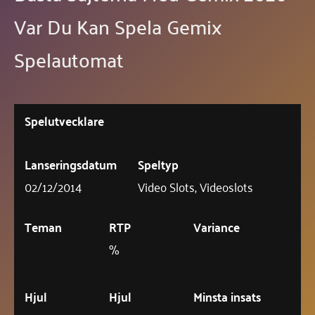
Var Du Kan Spela Gemix
Spelautomat
Spelutvecklare
Lanseringsdatum
Speltyp
02/12/2014
Video Slots
,
Videoslots
Teman
RTP
Variance
%
Hjul
Hjul
Minsta insats