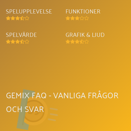
SPELUPPLEVELSE
FUNKTIONER
SPELVÄRDE
GRAFIK & LJUD
GEMIX FAQ - VANLIGA FRÅGOR
OCH SVAR