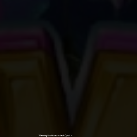
Warning
: Undefined variable $post in