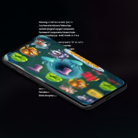
Warning
: Undefined variable $post in
/var/www/sirslot.com/htdocs/wp-
content/plugins/oxygen/component-
framework/components/classes/code-
block.class.php(133) : eval()'d code
on line
5
Warning
: Attempt to read property "ID" on null in
/var/www/sirslot.com/htdocs/wp-
content/plugins/oxygen/component-
framework/components/classes/code-
11:38 am
block.class.php(133) : eval()'d code
on line
5
Warning
: Undefined variable $post in
/var/www/sirslot.com/htdocs/wp-
content/plugins/oxygen/component-
framework/components/classes/code-
block.class.php(133) : eval()'d code
on line
7
Warning
: Attempt to read property "ID" on null in
/var/www/sirslot.com/htdocs/wp-
content/plugins/oxygen/component-
framework/components/classes/code-
block.class.php(133) : eval()'d code
on line
7