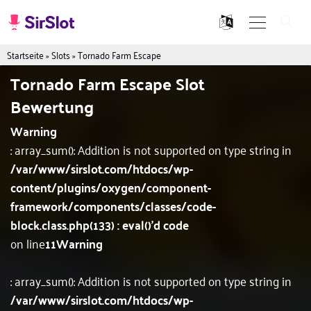
Startseite
»
Slots
»
Tornado Farm Escape
Tornado Farm Escape Slot
Bewertung
Warning
: array_sum(): Addition is not supported on type string in
/var/www/sirslot.com/htdocs/wp-
content/plugins/oxygen/component-
framework/components/classes/code-
block.class.php(133) : eval()'d code
on line
11
Warning
: array_sum(): Addition is not supported on type string in
/var/www/sirslot.com/htdocs/wp-