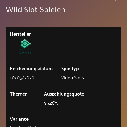
Wild Slot Spielen
Hersteller
Erscheinungsdatum
Spieltyp
10/05/2020
Video Slots
Themen
Auszahlungsquote
95.26%
Variance