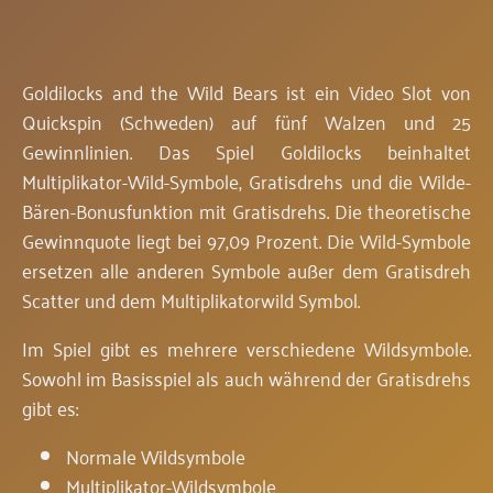
Goldilocks and the Wild Bears ist ein Video Slot von
Quickspin (Schweden) auf fünf Walzen und 25
Gewinnlinien. Das Spiel Goldilocks beinhaltet
Multiplikator-Wild-Symbole, Gratisdrehs und die Wilde-
Bären-Bonusfunktion mit Gratisdrehs. Die theoretische
Gewinnquote liegt bei 97,09 Prozent. Die Wild-Symbole
ersetzen alle anderen Symbole außer dem Gratisdreh
Scatter und dem Multiplikatorwild Symbol.
Im Spiel gibt es mehrere verschiedene Wildsymbole.
Sowohl im Basisspiel als auch während der Gratisdrehs
gibt es:
Normale Wildsymbole
Multiplikator-Wildsymbole