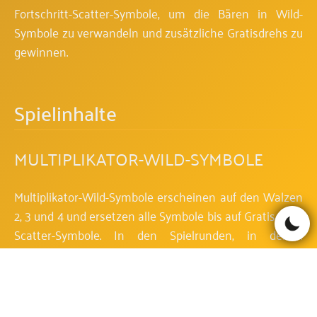
Fortschritt-Scatter-Symbole, um die Bären in Wild-
Symbole zu verwandeln und zusätzliche Gratisdrehs zu
gewinnen.
Spielinhalte
MULTIPLIKATOR-WILD-SYMBOLE
Multiplikator-Wild-Symbole erscheinen auf den Walzen
2, 3 und 4 und ersetzen alle Symbole bis auf Gratisdreh-
Scatter-Symbole. In den Spielrunden, in denen
mindestens ein Multiplikator-Wild-Symbol irgendwo auf
den Walzen erscheint, tritt ein Multiplikator in Kraft, der
für alle Gewinne gilt: