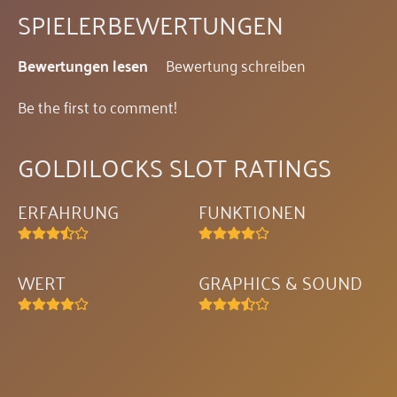
SPIELERBEWERTUNGEN
Bewertungen lesen
Bewertung schreiben
Be the first to comment!
GOLDILOCKS SLOT RATINGS
ERFAHRUNG
FUNKTIONEN
WERT
GRAPHICS & SOUND