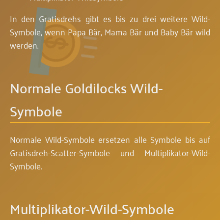
In den Gratisdrehs gibt es bis zu drei weitere Wild-
Symbole, wenn Papa Bär, Mama Bär und Baby Bär wild
werden.
Normale Goldilocks Wild-
Symbole
Normale Wild-Symbole ersetzen alle Symbole bis auf
Gratisdreh-Scatter-Symbole und Multiplikator-Wild-
Symbole.
Multiplikator-Wild-Symbole