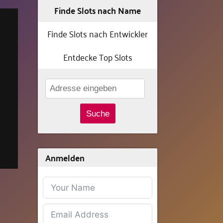
Finde Slots nach Name
Finde Slots nach Entwickler
Entdecke Top Slots
Suche
Anmelden