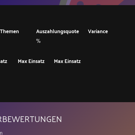
Themen
Auszahlungsquote
Variance
%
satz
Max Einsatz
Max Einsatz
ERBEWERTUNGEN
en