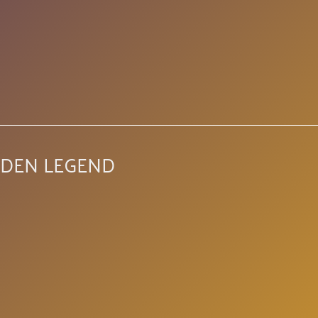
LDEN LEGEND