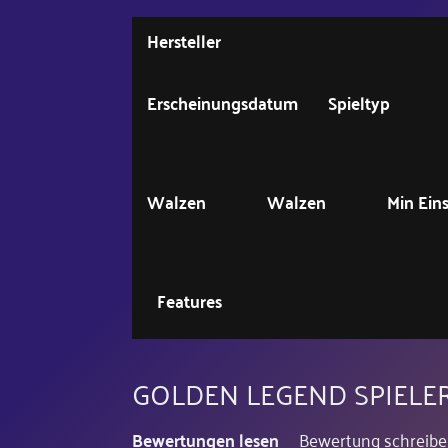
Hersteller
Erscheinungsdatum
Spieltyp
Walzen
Walzen
Min Ein
Features
GOLDEN LEGEND SPIEL
Bewertungen lesen
Bewertung schreib