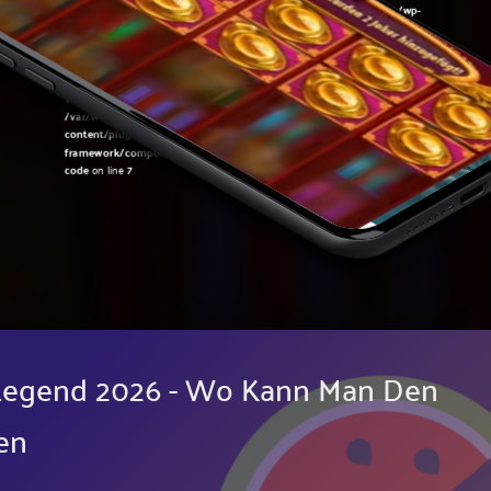
Warning
: Undefined variable $post in
/var/www/sirslot.com/htdocs/wp-
content/plugins/oxygen/component-
framework/components/classes/code-block.class.php(133) : eval()'d
code
on line
7
Warning
: Attempt to read property "ID" on null in
/var/www/sirslot.com/htdocs/wp-
content/plugins/oxygen/component-
framework/components/classes/code-block.class.php(133) : eval()'d
code
on line
7
 Legend 2026 - Wo Kann Man Den
en