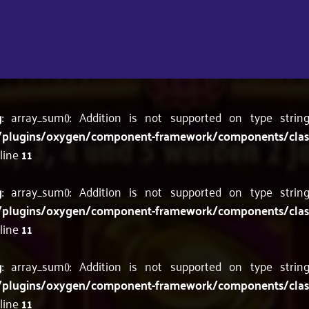
g
: array_sum(): Addition is not supported on type stri
/plugins/oxygen/component-framework/components/classes
line
11
g
: array_sum(): Addition is not supported on type stri
/plugins/oxygen/component-framework/components/classes
line
11
g
: array_sum(): Addition is not supported on type stri
/plugins/oxygen/component-framework/components/classes
line
11