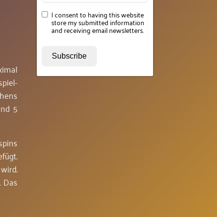
I consent to having this website
store my submitted information
and receiving email newsletters.
Subscribe
ximal
piel-
chens
und 5
spins
fügt.
wird.
. Das