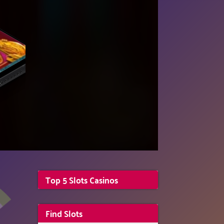
Top 5 Slots Casinos
Find Slots